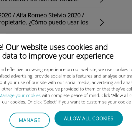
020 / Alfa Romeo Stelvio 2020 /
opietario. ¿Cómo puedo usar los
 Our website uses cookies and
bigi en mi Alfa Romeo Giulia 2020 /
o Tonale?
 data to improve your experience
seña de Ubigi para mi Alfa Romeo
nd effective browsing experience on our website, we use cookies t
lised advertising, provide social media features and analyse our tra
out your use of our site with our social media, advertising and ana
 other information that you've provided to them or that they've co
i Alfa Romeo Giulia 2020 / Alfa
Manage your cookies
with complete peace of mind. Click "Allow all c
nale?
of our cookies. Or click "Select" if you want to customise your cookie
os restante?
ALLOW ALL COOKIES
MANAGE
seña de Ubigi para mi Alfa Romeo