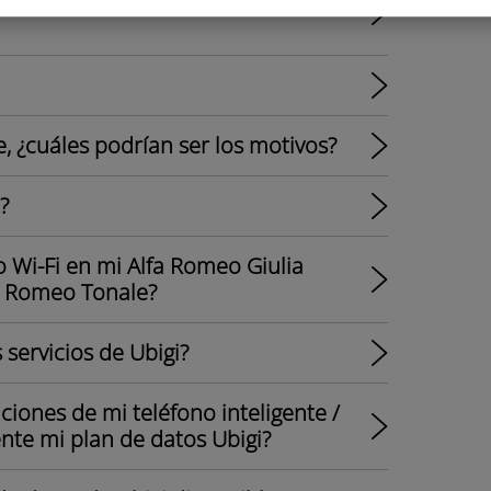
, ¿cuáles podrían ser los motivos?
?
 Wi-Fi en mi Alfa Romeo Giulia
fa Romeo Tonale?
 servicios de Ubigi?
iones de mi teléfono inteligente /
te mi plan de datos Ubigi?