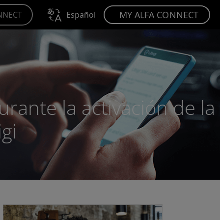
MY ALFA CONNECT
NNECT
Español
rante la activación de la
gi